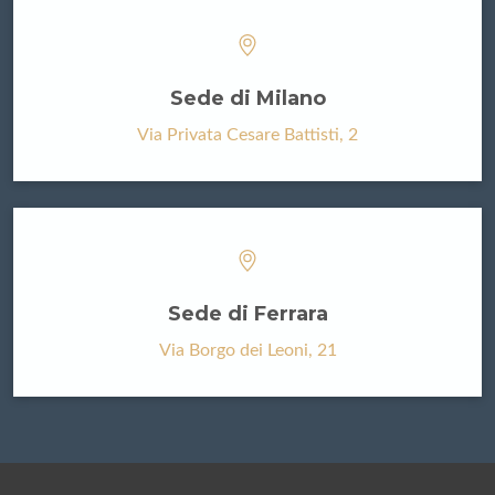
Sede di Milano
Via Privata Cesare Battisti, 2
Sede di Ferrara
Via Borgo dei Leoni, 21