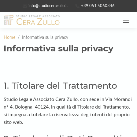
info@studiocerazullo.it
+39 051 5060346
Home
/ Informativa sulla privacy
Informativa sulla privacy
1. Titolare del Trattamento
Studio Legale Associato Cera Zullo, con sede in Via Morandi
n° 4, Bologna, 40124, in qualità di Titolare del Trattamento,
si impegna a tutelare la riservatezza degli utenti del proprio
sito web.